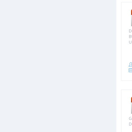
D
B
U
G
D