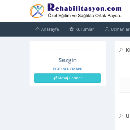
Anasayfa
Kurumlar
Uzmanlar
K
Sezgin
EĞITIM UZMANI
Mesaj Gönder
U