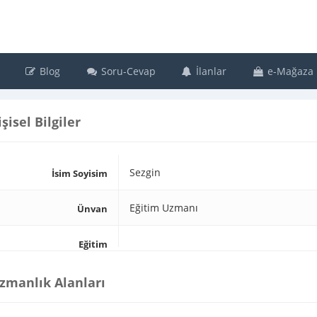
Blog
Soru-Cevap
İlanlar
e-Mağaza
işisel Bilgiler
Sezgin
İsim Soyisim
Eğitim Uzmanı
Ünvan
Eğitim
zmanlık Alanları