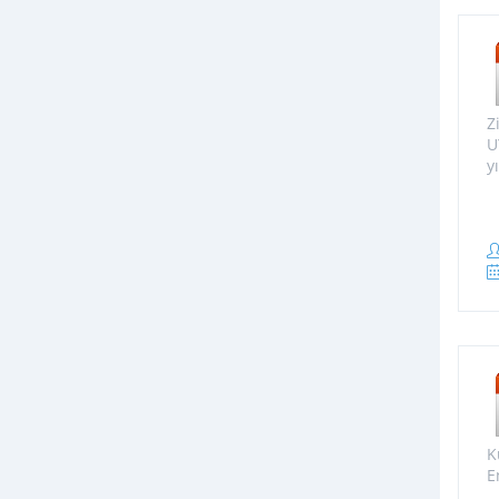
Z
U
y
K
E