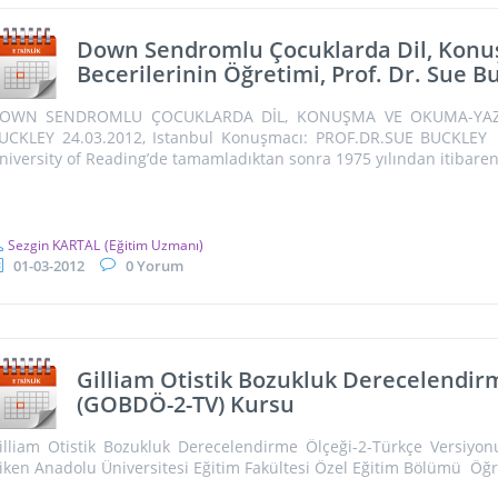
Down Sendromlu Çocuklarda Dil, Ko
Becerilerinin Öğretimi, Prof. Dr. Sue B
OWN SENDROMLU ÇOCUKLARDA DİL, KONUŞMA VE OKUMA-YAZM
UCKLEY 24.03.2012, Istanbul Konuşmacı: PROF.DR.SUE BUCKLEY Pro
niversity of Reading’de tamamladıktan sonra 1975 yılından itibaren 
Sezgin KARTAL
(Eğitim Uzmanı)
01-03-2012
0 Yorum
Gilliam Otistik Bozukluk Derecelendir
(GOBDÖ-2-TV) Kursu
illiam Otistik Bozukluk Derecelendirme Ölçeği-2-Türkçe Versiy
iken Anadolu Üniversitesi Eğitim Fakültesi Özel Eğitim Bölümü Öğr. 