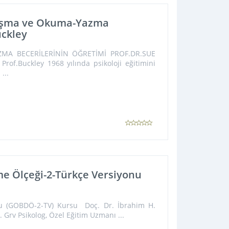
nuşma ve Okuma-Yazma
uckley
A BECERİLERİNİN ÖĞRETİMİ PROF.DR.SUE
f.Buckley 1968 yılında psikoloji eğitimini
...
me Ölçeği-2-Türkçe Versiyonu
onu (GOBDÖ-2-TV) Kursu Doç. Dr. İbrahim H.
Grv Psikolog, Özel Eğitim Uzmanı ...