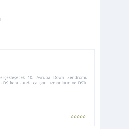
ı
 gerçekleşecek 10. Avrupa Down Sendromu
n DS konusunda çalışan uzmanların ve DS’lu