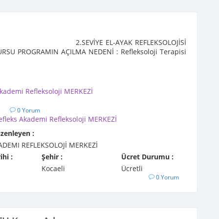
İYE EL-AYAK REFLEKSOLOJİSİ
URSU PROGRAMIN AÇILMA NEDENİ : Refleksoloji Terapisi
Akademi Refleksoloji MERKEZİ
2
0 Yorum
efleks Akademi Refleksoloji MERKEZİ
üzenleyen :
ADEMI REFLEKSOLOJİ MERKEZİ
ihi :
Şehir :
Ücret Durumu :
Kocaeli
Ücretli
0 Yorum