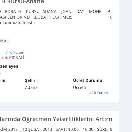
TH Kursu-Adana
T-BOBATH KURSU--ADANA JOAN DAY MOHR ,PT
ARASI SENIOR NDT \BOBATH EĞİTİMCİSİ 10
enjanımız kalmıştır.. ...
RKALİ
2
0 Yorum
urak KIRKALİ
üzenleyen :
i
ihi :
Şehir :
Ücret Durumu :
Adana
Ücretli
0 Yorum
nlarında Öğretmen Yeterliliklerini Artırma Eği
EKİM 2012 __10 ŞUBAT 2013 SAAT: 10.00—18.00 SÜRE: 9