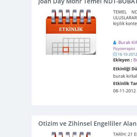
Joan Day Mohr Temel NDT-BOBA
TEMEL ND
ULUSLAR
kişilik kont
Burak KI
Fizyoterapist
16-10-201
Ekleyen :
B
Etkinliği D
burak kırkal
Etkinlik Tar
08-11-2012
Otizim ve Zihinsel Engelliler Ala
TARİH: 21 