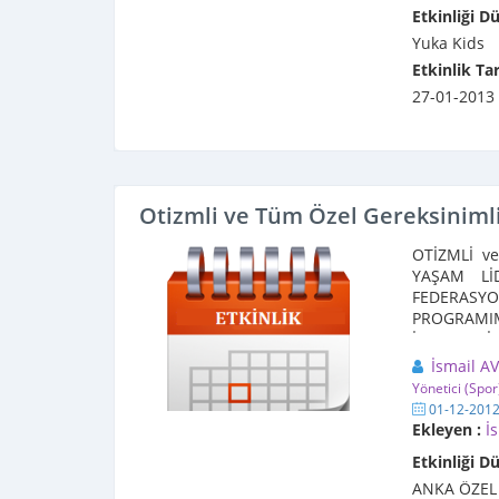
Etkinliği D
Yuka Kids
Etkinlik Tar
27-01-2013
Otizmli ve Tüm Özel Gereksinimli 
OTİZMLİ ve
YAŞAM Lİ
FEDERAS
PROGRAMIMI
İSTEYENE İŞ
İsmail A
Yönetici (Spor
01-12-201
Ekleyen :
İ
Etkinliği D
ANKA ÖZEL 