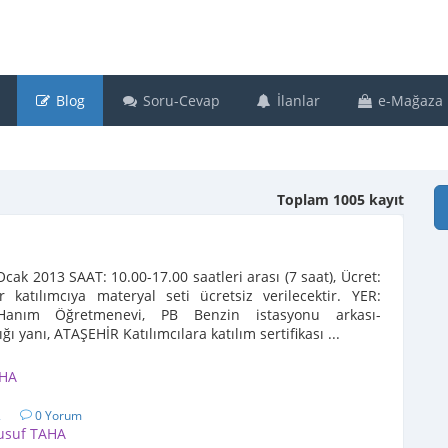
Blog
Soru-Cevap
İlanlar
e-Mağaza
Toplam 1005 kayıt
cak 2013 SAAT: 10.00-17.00 saatleri arası (7 saat), Ücret:
 katılımcıya materyal seti ücretsiz verilecektir. YER:
anım Öğretmenevi, PB Benzin istasyonu arkası-
 yanı, ATAŞEHİR Katılımcılara katılım sertifikası ...
AHA
2
0 Yorum
usuf TAHA