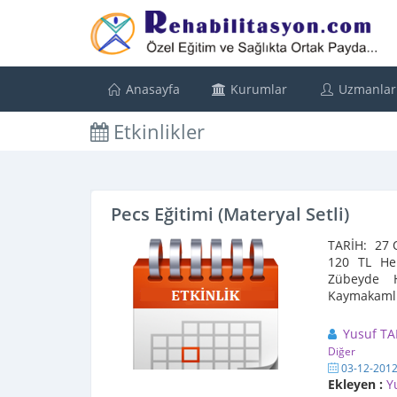
Anasayfa
Kurumlar
Uzmanlar
Etkinlikler
Pecs Eğitimi (Materyal Setli)
TARİH: 27 O
120 TL Her
Zübeyde H
Kaymakamlığı
Yusuf T
Diğer
03-12-201
Ekleyen :
Y