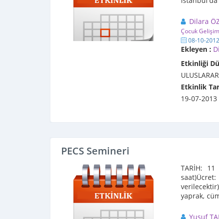
İstanbul
birleştirilme
Dilara Ö
Çocuk Gelişimi
08-10-201
Ekleyen :
D
Etkinliği D
ULUSLARARA
Etkinlik Tar
19-07-2013
PECS Semineri
TARİH: 11 
saat)Ücret:
verilecekt
yaprak, cüm
yapışkanlı ..
Yusuf T