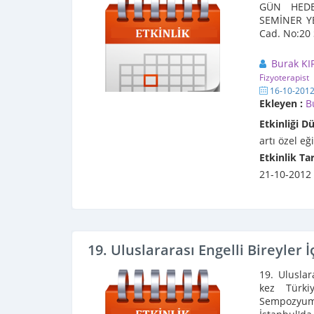
GÜN HEDEF 
SEMİNER Y
Cad. No:20
Burak KI
Fizyoterapist
16-10-201
Ekleyen :
B
Etkinliği D
artı özel eğ
Etkinlik Tar
21-10-2012
19. Uluslararası Engelli Bireyler
19. Uluslar
kez Türki
Sempozyumu