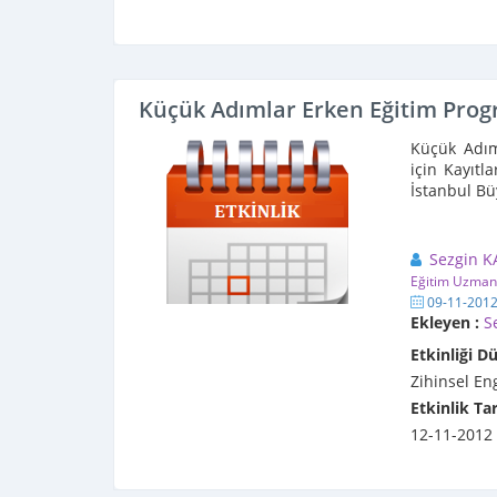
Küçük Adımlar Erken Eğitim Progr
Küçük Adım
için Kayıt
İstanbul Bü
Sezgin K
Eğitim Uzman
09-11-201
Ekleyen :
S
Etkinliği D
Zihinsel En
Etkinlik Tar
12-11-2012