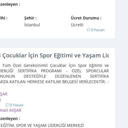
üzenleyen :
ihi :
Şehir :
Ücret Durumu :
İstanbul
Ücretli
0 Yorum
Çocuklar İçin Spor Eğitimi ve Yaşam Liderliği
 Tüm Özel Gereksinimli Çocuklar İçin Spor Eğitimi ve
DERLİĞİ SERTİFİKA PROGRAMI - ÖZEL SPORCULAR
YONUNUN DESTEĞİYLE DÜZENLENEN SERTİFİKA
ZA KATILAN HERKESE KATILIM BELGESİ VERİLECEKTİR. -
 GARANTİLİ ...
VŞAR
)
2
0 Yorum
smail AVŞAR
üzenleyen :
EĞİTİM, SPOR VE YAŞAM LİDERLİĞİ MERKEZİ