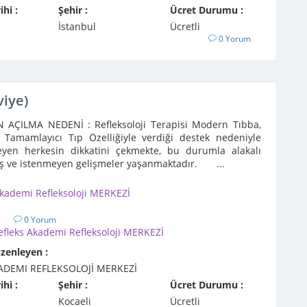
ihi :
Şehir :
Ücret Durumu :
İstanbul
Ücretli
0 Yorum
viye)
AÇILMA NEDENİ : Refleksoloji Terapisi Modern Tıbba,
/ Tamamlayıcı Tıp Özelliğiyle verdiği destek nedeniyle
eyen herkesin dikkatini çekmekte, bu durumla alakalı
lış ve istenmeyen gelişmeler yaşanmaktadır. ...
Akademi Refleksoloji MERKEZİ
2
0 Yorum
efleks Akademi Refleksoloji MERKEZİ
üzenleyen :
ADEMI REFLEKSOLOJİ MERKEZİ
ihi :
Şehir :
Ücret Durumu :
Kocaeli
Ücretli