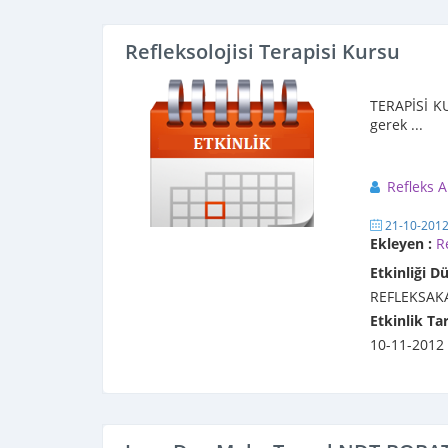
Refleksolojisi Terapisi Kursu
2.SEV
TERAPİSİ K
gerek ...
Refleks 
21-10-201
Ekleyen :
R
Etkinliği D
REFLEKSAK
Etkinlik Tar
10-11-2012