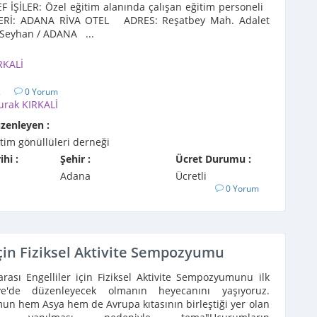
İŞİLER: Özel eğitim alanında çalışan eğitim personeli
ERİ: ADANA RİVA OTEL ADRES: Reşatbey Mah. Adalet
 Seyhan / ADANA ...
RKALİ
2
0 Yorum
urak KIRKALİ
üzenleyen :
itim gönüllüleri derneği
ihi :
Şehir :
Ücret Durumu :
Adana
Ücretli
0 Yorum
 İçin Fiziksel Aktivite Sempozyumu
arası Engelliler için Fiziksel Aktivite Sempozyumunu ilk
ye'de düzenleyecek olmanın heyecanını yaşıyoruz.
n hem Asya hem de Avrupa kıtasının birleştiği yer olan