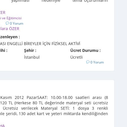
'da yapılması nedeniyle tema"Uçurumların
si" olarak ...
ZER
 ve Eğitimcisi
2
0 Yorum
ilara ÖZER
üzenleyen :
SI ENGELLİ BİREYLER İÇİN FİZİKSEL AKTİVİ
ihi :
Şehir :
Ücret Durumu :
İstanbul
Ücretli
0 Yorum
Kasım 2012 PazarSAAT: 10.00-18.00 saatleri arası (8
 120 TL (Herkese 80 TL değerinde materyal seti ücretsiz
ir) Ücretsiz verilecek Materyal SETİ: 1 dosya 3 renkli
le şeridi, 130 adet kart ve yeteri miktarda kendiliğinden
.
AHA