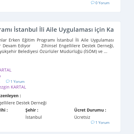
0 Yorum
amı İstanbul İli Aile Uygulaması için Kayıtlar
lar Erken Eğitim Programı İstanbul İli Aile Uygulaması
lar Devam Ediyor Zihinsel Engellilere Destek Derneği,
yükşehir Belediyesi Özürlüler Müdürlüğü (İSÖM) ve ...
ARTAL
ı
2
1 Yorum
ezgin KARTAL
üzenleyen :
gellilere Destek Derneği
ihi :
Şehir :
Ücret Durumu :
İstanbul
Ücretsiz
1 Yorum