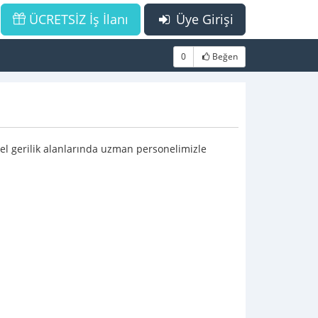
ÜCRETSİZ İş İlanı
Üye Girişi
0
Beğen
sel gerilik alanlarında uzman personelimizle