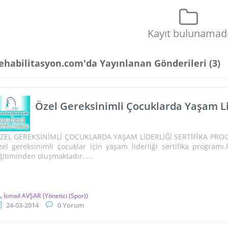
Kayıt bulunamad
ehabilitasyon.com'da Yayınlanan Gönderileri (
3
)
Özel Gereksinimli Çocuklarda Yaşam Lid
ZEL GEREKSİNİMLİ ÇOCUKLARDA YAŞAM LİDERLİĞİ SERTİFİKA PROGR
zel gereksinimli çocuklar için yaşam liderliği sertifika program
ğitiminden oluşmaktadır. ...
İsmail AVŞAR
(Yönetici (Spor))
24-03-2014
0 Yorum