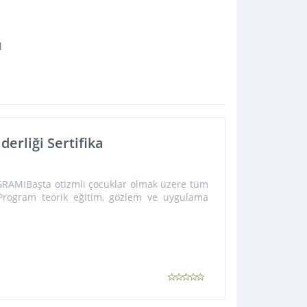
ı
erliği Sertifika
AMIBaşta otizmli çocuklar olmak üzere tüm
ı.Program teorik eğitim, gözlem ve uygulama