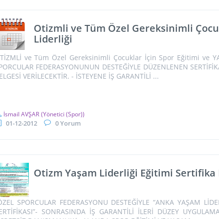
Otizmli ve Tüm Özel Gereksinimli Çocuk
Liderliği
TİZMLİ ve Tüm Özel Gereksinimli Çocuklar İçin Spor Eğitimi ve
PORCULAR FEDERASYONUNUN DESTEĞİYLE DÜZENLENEN SERTİFİK
ELGESİ VERİLECEKTİR. - İSTEYENE İŞ GARANTİLİ ...
İsmail AVŞAR
(Yönetici (Spor))
01-12-2012
0 Yorum
Otizm Yaşam Liderliği Eğitimi Sertifik
ÖZEL SPORCULAR FEDERASYONU DESTEĞİYLE “ANKA YAŞAM LİDERL
ERTİFİKASI”- SONRASINDA İŞ GARANTİLİ İLERİ DÜZEY UYGULAM