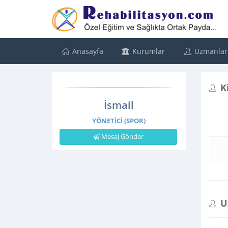
Anasayfa
Kurumlar
Uzmanlar
K
İsmail
YÖNETICI (SPOR)
Mesaj Gönder
U