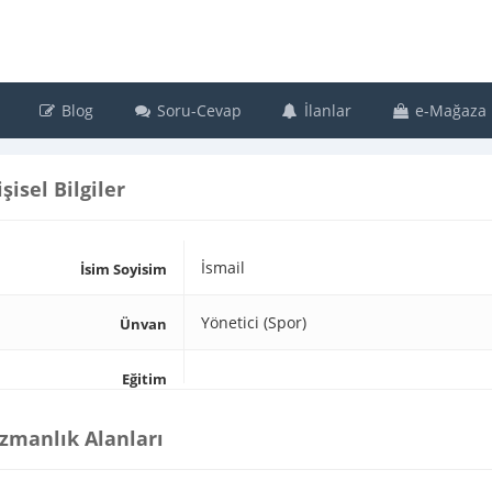
Blog
Soru-Cevap
İlanlar
e-Mağaza
işisel Bilgiler
İsmail
İsim Soyisim
Yönetici (Spor)
Ünvan
Eğitim
zmanlık Alanları