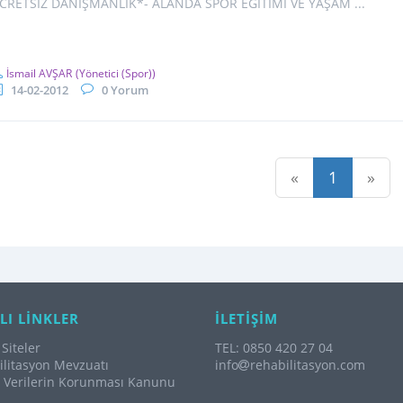
CRETSİZ DANIŞMANLIK*- ALANDA SPOR EĞİTİMİ VE YAŞAM ...
İsmail AVŞAR
(Yönetici (Spor))
14-02-2012
0 Yorum
«
1
»
LI LİNKLER
İLETİŞİM
Siteler
TEL: 0850 420 27 04
litasyon Mevzuatı
info
rehabilitasyon.com
l Verilerin Korunması Kanunu