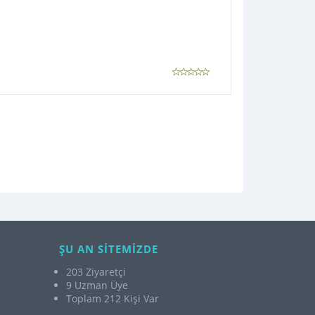
ŞU AN SİTEMİZDE
203 Ziyaretçi
9 Uzman Üye
Toplam 212 Kişi Var