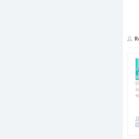
R
Ö
ö
e