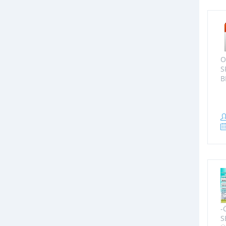
O
S
B
-
S