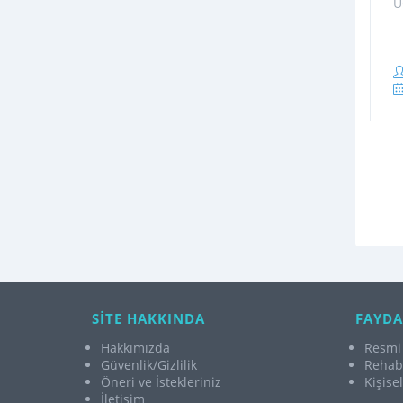
Ü
SİTE HAKKINDA
FAYDA
Hakkımızda
Resmi 
Güvenlik/Gizlilik
Rehabi
Öneri ve İstekleriniz
Kişise
İletişim