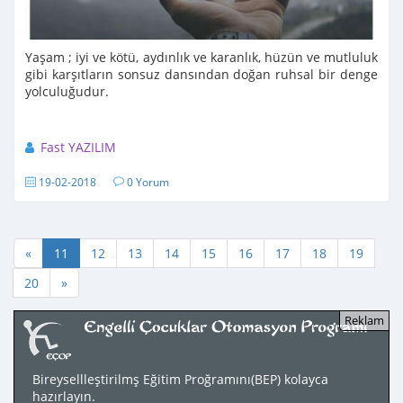
Yaşam ; iyi ve kötü, aydınlık ve karanlık, hüzün ve mutluluk
gibi karşıtların sonsuz dansından doğan ruhsal bir denge
yolculuğudur.
Fast YAZILIM
19-02-2018
0 Yorum
«
11
12
13
14
15
16
17
18
19
20
»
Bireysellleştirilmş Eğitim Proğramını(BEP) kolayca
hazırlayın.