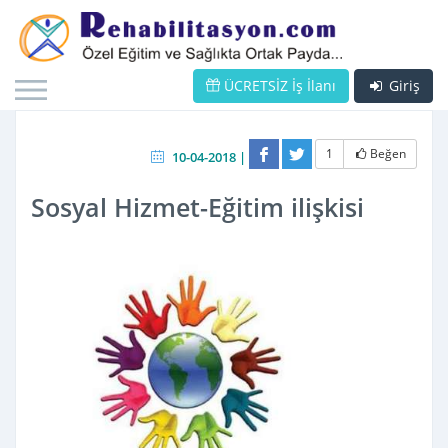
ÜCRETSİZ İş İlanı
Giriş
1
Beğen
10-04-2018 |
Sosyal Hizmet-Eğitim ilişkisi