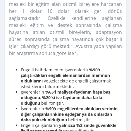
mesleki bir eğitim alan otizmli bireylere harcanan
her 1 dolar 16 dolar olarak geri dönüş
sağlamaktadır. Özellikle kendilerine sağlanan
mesleki eğitim ve destek sonrasında çalışma
hayatına atılan otizmli bireylerin, adaptasyon
süreci sonrasında çalışma hayatında çok başarılı
işler çıkardığı görülmektedir. Avustralyada yapılan
bir araştırma sonuca göre ise*,
Engelli istihdam eden işverenlerin
%90'ı
çalıştırdıkları engelli elemanlardan memnun
olduklarını
ve gelecekte de engelli çalıştırmak
istediklerini bildirmektedir.
İşverenlerin
%65'i maliyet-faydanın başa baş
olduğunu
,
%20'si ise faydanın daha fazla
olduğunu
belirtmiştir.
İşverenlerin
%90'ı engellilerden aldıkları verimin
diğer çalışanlarınkine eşdeğer ya da onlardan
daha yüksek olduğunu
belirtmiştir.
Engelli çalışanların
yalnızca %2'sinde güvenlikle
ilgili sorun yaşandığı
rapor edilmiştir.