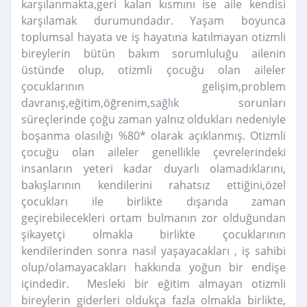
karşılanmakta,geri kalan kısmını ise aile kendisi
karşılamak durumundadır. Yaşam boyunca
toplumsal hayata ve iş hayatına katılmayan otizmli
bireylerin bütün bakım sorumluluğu ailenin
üstünde olup, otizmli çocuğu olan aileler
çocuklarının gelişim,problem
davranış,eğitim,öğrenim,sağlık sorunları
süreçlerinde çoğu zaman yalnız oldukları nedeniyle
boşanma olasılığı %80* olarak açıklanmış. Otizmli
çocuğu olan aileler genellikle çevrelerindeki
insanların yeteri kadar duyarlı olamadıklarını,
bakışlarının kendilerini rahatsız ettiğini,özel
çocukları ile birlikte dışarıda zaman
geçirebilecekleri ortam bulmanın zor olduğundan
şikayetçi olmakla birlikte çocuklarının
kendilerinden sonra nasıl yaşayacakları , iş sahibi
olup/olamayacakları hakkında yoğun bir endişe
içindedir. Mesleki bir eğitim almayan otizmli
bireylerin giderleri oldukça fazla olmakla birlikte,