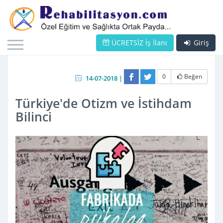
ÜCRETSİZ İş İlanı
Giriş
0
Beğen
14-07-2018 |
Türkiye'de Otizm ve İstihdam
Bilinci