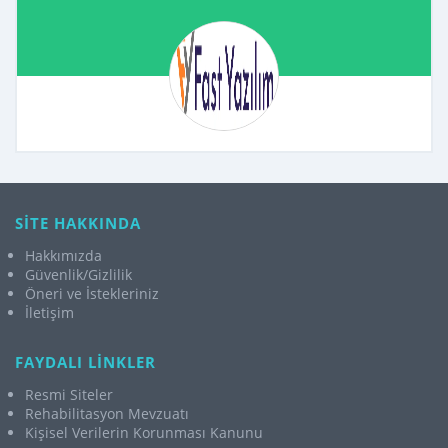
SİTE HAKKINDA
Hakkımızda
Güvenlik/Gizlilik
Öneri ve İstekleriniz
İletişim
FAYDALI LİNKLER
Resmi Siteler
Rehabilitasyon Mevzuatı
Kişisel Verilerin Korunması Kanunu