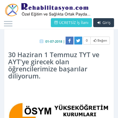
ÜCRETSİZ İş İlanı
Giriş
0
Beğen
01-07-2018 |
30 Haziran 1 Temmuz TYT ve
AYT'ye girecek olan
öğrencilerimize başarılar
diliyorum.