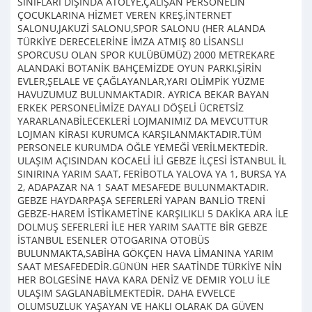
SINIFLARI DIŞINDA ATÖLYE,ÇALIŞAN PERSONELİN
ÇOCUKLARINA HİZMET VEREN KREŞ,İNTERNET
SALONU,JAKUZİ SALONU,SPOR SALONU (HER ALANDA
TÜRKİYE DERECELERİNE İMZA ATMIŞ 80 LİSANSLI
SPORCUSU OLAN SPOR KULÜBÜMÜZ) 2000 METREKARE
ALANDAKİ BOTANİK BAHÇEMİZDE OYUN PARKI,ŞİRİN
EVLER,ŞELALE VE ÇAĞLAYANLAR,YARI OLİMPİK YÜZME
HAVUZUMUZ BULUNMAKTADIR. AYRICA BEKAR BAYAN
ERKEK PERSONELİMİZE DAYALI DÖŞELİ ÜCRETSİZ
YARARLANABİLECEKLERİ LOJMANIMIZ DA MEVCUTTUR
LOJMAN KİRASI KURUMCA KARŞILANMAKTADIR.TÜM
PERSONELE KURUMDA ÖĞLE YEMEĞİ VERİLMEKTEDİR.
ULAŞIM AÇISINDAN KOCAELİ İLİ GEBZE İLÇESİ İSTANBUL İL
SINIRINA YARIM SAAT, FERİBOTLA YALOVA YA 1, BURSA YA
2, ADAPAZAR NA 1 SAAT MESAFEDE BULUNMAKTADIR.
GEBZE HAYDARPAŞA SEFERLERİ YAPAN BANLİO TRENİ
GEBZE-HAREM İSTİKAMETİNE KARŞILIKLI 5 DAKİKA ARA İLE
DOLMUŞ SEFERLERİ İLE HER YARIM SAATTE BİR GEBZE
İSTANBUL ESENLER OTOGARINA OTOBÜS
BULUNMAKTA,SABİHA GÖKÇEN HAVA LİMANINA YARIM
SAAT MESAFEDEDİR.GÜNÜN HER SAATİNDE TÜRKİYE NİN
HER BOLGESİNE HAVA KARA DENİZ VE DEMIR YOLU İLE
ULAŞIM SAGLANABİLMEKTEDİR. DAHA EVVELCE
OLUMSUZLUK YAŞAYAN VE HAKLI OLARAK DA GÜVEN