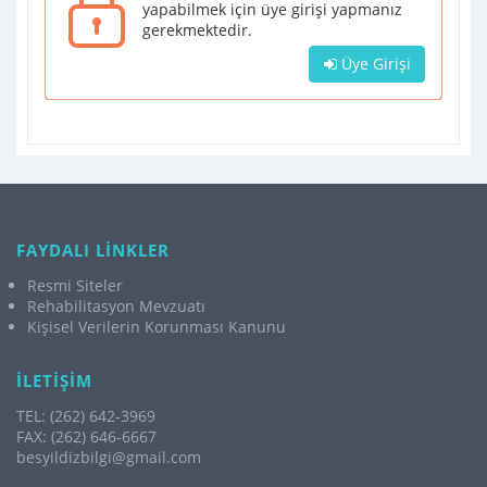
yapabilmek için üye girişi yapmanız
gerekmektedir.
Üye Girişi
FAYDALI LİNKLER
Resmi Siteler
Rehabilitasyon Mevzuatı
Kişisel Verilerin Korunması Kanunu
İLETİŞİM
TEL: (262) 642-3969
FAX: (262) 646-6667
besyildizbilgi@gmail.com