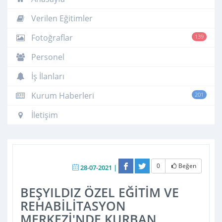
Verilen Eğitimler
Fotoğraflar
139
Personel
İş İlanları
Kurum Haberleri
201
İletişim
0
Beğen
28-07-2021 |
BEŞYILDIZ ÖZEL EĞİTİM VE
REHABİLİTASYON
MERKEZİ'NDE KURBAN