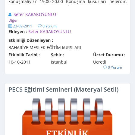
konuşmalıyız? 19.00-20.00 Konuşma kusurları nelerdir,
başarılı konuşma yöntemleri, İstanbul Türkçesi'ne ...
Sefer KARAKOYUNLU
Diğer
23-09-2011
0 Yorum
Ekleyen :
Sefer KARAKOYUNLU
Etkinliği Düzenleyen :
BAHARİYE MESLEK EĞİTİM kURSLARI
Etkinlik Tarihi :
Şehir :
Ücret Durumu :
10-10-2011
İstanbul
Ücretli
0 Yorum
PECS Eğitimi Semineri (Materyal Setli)