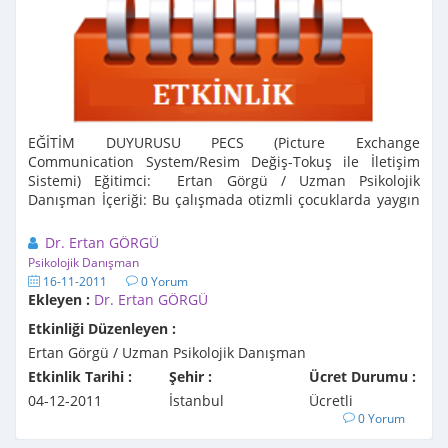
EĞİTİM DUYURUSU PECS (Picture Exchange
Communication System/Resim Değiş-Tokuş ile İletişim
Sistemi) Eğitimci: Ertan Görgü / Uzman Psikolojik
Danışman İçeriği: Bu çalışmada otizmli çocuklarda yaygın
olarak kullanılan bir yöntem olan ...
Dr. Ertan GÖRGÜ
Psikolojik Danışman
16-11-2011
0 Yorum
Ekleyen :
Dr. Ertan GÖRGÜ
Etkinliği Düzenleyen :
Ertan Görgü / Uzman Psikolojik Danışman
Etkinlik Tarihi :
Şehir :
Ücret Durumu :
04-12-2011
İstanbul
Ücretli
0 Yorum