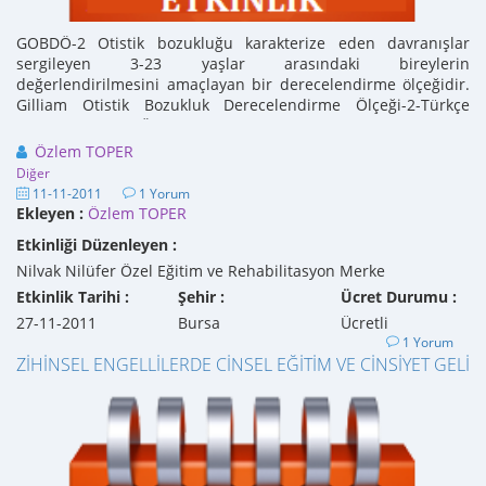
GOBDÖ-2 Otistik bozukluğu karakterize eden davranışlar
sergileyen 3-23 yaşlar arasındaki bireylerin
değerlendirilmesini amaçlayan bir derecelendirme ölçeğidir.
Gilliam Otistik Bozukluk Derecelendirme Ölçeği-2-Türkçe
Versiyonu (GOBDÖ-2-TV) ...
Özlem TOPER
Diğer
11-11-2011
1 Yorum
Ekleyen :
Özlem TOPER
Etkinliği Düzenleyen :
Nilvak Nilüfer Özel Eğitim ve Rehabilitasyon Merke
Etkinlik Tarihi :
Şehir :
Ücret Durumu :
27-11-2011
Bursa
Ücretli
1 Yorum
ZİHİNSEL ENGELLİLERDE CİNSEL EĞİTİM VE CİNSİYET GELİŞİ