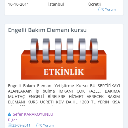
10-10-2011
İstanbul
Ücretli
0 Yorum
Engelli Bakım Elemanı kursu
Engelli Bakım Elemanı Yetiştirme Kursu BU SERTİFİKAYI
ALANLARAın iş bulma İMKANI ÇOK FAZLE. BAKIMA
MUHTAÇ ENGELLİ BİRELERE HİZMET VERECEK BAKIM
ELEMANI KURS ÜCRETİ KDV DAHİL 1200 TL YERİN KISA
SÜRELİĞİNE 1000 TL DİR. (gurup haline de gelenler kurs
ücreti ...
Sefer KARAKOYUNLU
Diğer
23-09-2011
0 Yorum