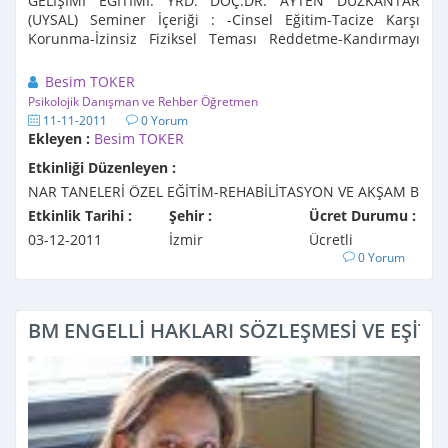
GELİŞİMİ EĞİTİMİ: YRD. DOÇ.DR. AYTEN DÜZKANTAR
(UYSAL) Seminer İçeriği : -Cinsel Eğitim-Tacize Karşı
Korunma-İzinsiz Fiziksel Teması Reddetme-Kandırmayı
Bertaraf Etme-Cinsel Kimliğini Benimsetme-Geçiş ...
Besim TOKER
Psikolojik Danışman ve Rehber Öğretmen
11-11-2011
0 Yorum
Ekleyen :
Besim TOKER
Etkinliği Düzenleyen :
NAR TANELERİ ÖZEL EĞİTİM-REHABİLİTASYON VE AKŞAM B
Etkinlik Tarihi :
Şehir :
Ücret Durumu :
03-12-2011
İzmir
Ücretli
0 Yorum
BM ENGELLİ HAKLARI SÖZLEŞMESİ VE EŞİT 