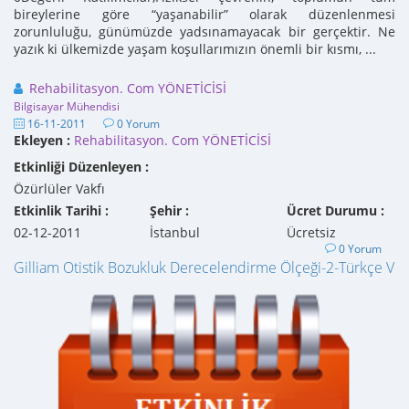
bireylerine göre “yaşanabilir” olarak düzenlenmesi
zorunluluğu, günümüzde yadsınamayacak bir gerçektir. Ne
yazık ki ülkemizde yaşam koşullarımızın önemli bir kısmı, ...
Rehabilitasyon. Com YÖNETİCİSİ
Bilgisayar Mühendisi
16-11-2011
0 Yorum
Ekleyen :
Rehabilitasyon. Com YÖNETİCİSİ
Etkinliği Düzenleyen :
Özürlüler Vakfı
Etkinlik Tarihi :
Şehir :
Ücret Durumu :
02-12-2011
İstanbul
Ücretsiz
0 Yorum
Gilliam Otistik Bozukluk Derecelendirme Ölçeği-2-Türkçe Ve