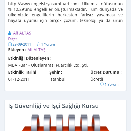
http://www.engelsizyasamfuari.com Ülkemiz nüfusunun
% 12.29’unu engelliler oluşturmaktadır. Tüm dünyada ve
ülkemizde engellilerin herkesten farksız yaşaması ve
hayata uyumu için birçok çözüm, teknoloji ya da ürün
tasarlanmış ...
Ali ALTAŞ
Diğer
29-09-2011
1 Yorum
Ekleyen :
Ali ALTAŞ
Etkinliği Düzenleyen :
MBA Fuar - Uluslararası Fuarcılık Ltd. Şti.
Etkinlik Tarihi :
Şehir :
Ücret Durumu :
01-12-2011
İstanbul
Ücretli
1 Yorum
İş Güvenliği ve İşçi Sağlığı Kursu