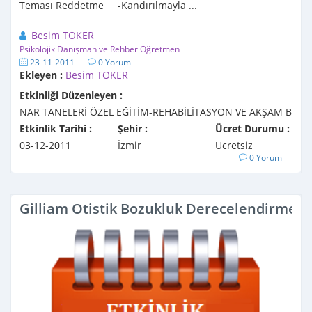
Teması Reddetme -Kandırılmayla ...
Besim TOKER
Psikolojik Danışman ve Rehber Öğretmen
23-11-2011
0 Yorum
Ekleyen :
Besim TOKER
Etkinliği Düzenleyen :
NAR TANELERİ ÖZEL EĞİTİM-REHABİLİTASYON VE AKŞAM B
Etkinlik Tarihi :
Şehir :
Ücret Durumu :
03-12-2011
İzmir
Ücretsiz
0 Yorum
Gilliam Otistik Bozukluk Derecelendirme Ö