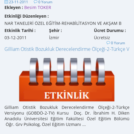
23-11-2011
0 Yorum
Ekleyen :
Besim TOKER
Etkinliği Düzenleyen :
NAR TANELERİ ÖZEL EĞİTİM-REHABİLİTASYON VE AKŞAM B
Etkinlik Tarihi :
Şehir :
Ücret Durumu :
03-12-2011
İzmir
Ücretsiz
0 Yorum
Gilliam Otistik Bozukluk Derecelendirme Ölçeği-2-Türkçe Ve
Gilliam Otistik Bozukluk Derecelendirme Ölçeği-2-Türkçe
Versiyonu (GOBDÖ-2-TV) Kursu Doç. Dr. İbrahim H. Diken
Anadolu Üniversitesi Eğitim Fakültesi Özel Eğitim Bölümü
Öğr. Grv Psikolog, Özel Eğitim Uzmanı ...