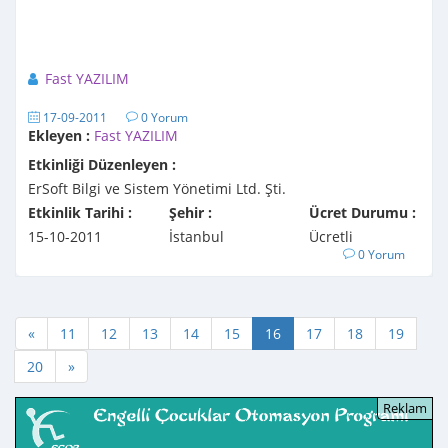
Fast YAZILIM
17-09-2011
0 Yorum
Ekleyen :
Fast YAZILIM
Etkinliği Düzenleyen :
ErSoft Bilgi ve Sistem Yönetimi Ltd. Şti.
Etkinlik Tarihi :
Şehir :
Ücret Durumu :
15-10-2011
İstanbul
Ücretli
0 Yorum
«
11
12
13
14
15
16
17
18
19
20
»