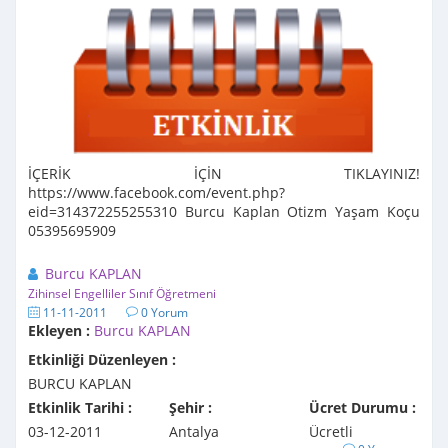
İÇERİK İÇİN TIKLAYINIZ!
https://www.facebook.com/event.php?
eid=314372255255310 Burcu Kaplan Otizm Yaşam Koçu
05395695909
Burcu KAPLAN
Zihinsel Engelliler Sınıf Öğretmeni
11-11-2011
0 Yorum
Ekleyen :
Burcu KAPLAN
Etkinliği Düzenleyen :
BURCU KAPLAN
Etkinlik Tarihi :
Şehir :
Ücret Durumu :
03-12-2011
Antalya
Ücretli