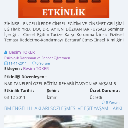
ZİHİNSEL ENGELLİLERDE CİNSEL EĞİTİM VE CİNSİYET GELİŞİMİ
EĞİTİMİ: YRD. DOÇ.DR. AYTEN DÜZKANTAR (UYSAL) Seminer
İçeriği : -Cinsel Eğitim-Tacize Karşı Korunma-İzinsiz Fiziksel
Teması Reddetme-Kandırmayı Bertaraf Etme-Cinsel Kimliğini
Benimsetme-Geçiş ...
Besim TOKER
Psikolojik Danışman ve Rehber Öğretmen
11-11-2011
0 Yorum
Ekleyen :
Besim TOKER
Etkinliği Düzenleyen :
NAR TANELERİ ÖZEL EĞİTİM-REHABİLİTASYON VE AKŞAM B
Etkinlik Tarihi :
Şehir :
Ücret Durumu :
03-12-2011
İzmir
Ücretli
0 Yorum
BM ENGELLİ HAKLARI SÖZLEŞMESİ VE EŞİT YAŞAM HAKKI