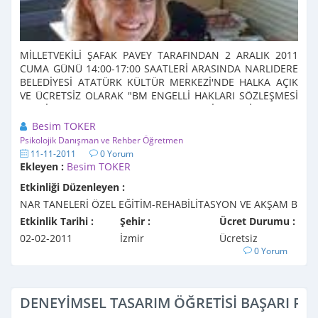
MİLLETVEKİLİ ŞAFAK PAVEY TARAFINDAN 2 ARALIK 2011
CUMA GÜNÜ 14:00-17:00 SAATLERİ ARASINDA NARLIDERE
BELEDİYESİ ATATÜRK KÜLTÜR MERKEZİ'NDE HALKA AÇIK
VE ÜCRETSİZ OLARAK "BM ENGELLİ HAKLARI SÖZLEŞMESİ
VE EŞİT YAŞAM HAKKI" KONFERANSI VERİLECEKTİR. ...
Besim TOKER
Psikolojik Danışman ve Rehber Öğretmen
11-11-2011
0 Yorum
Ekleyen :
Besim TOKER
Etkinliği Düzenleyen :
NAR TANELERİ ÖZEL EĞİTİM-REHABİLİTASYON VE AKŞAM B
Etkinlik Tarihi :
Şehir :
Ücret Durumu :
02-02-2011
İzmir
Ücretsiz
0 Yorum
DENEYİMSEL TASARIM ÖĞRETİSİ BAŞARI PSİK