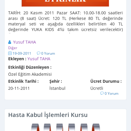
TARİH: 20 Kasım 2011 Pazar SAAT: 10.00-18.00 saatleri
arası (8 saat) Ücret: 120 TL (Herkese 80 TL değerinde
materyal seti ve aşağıda özellikleri belirtilen 40 TL
değerinde YUKA KIDS 4'lü takım ücretsiz verilecektir)
Ücretsiz verilecek Materyal SETİ: 1 dosya 3 renkli ...
Yusuf TAHA
Diğer
19-09-2011
0 Yorum
Ekleyen :
Yusuf TAHA
Etkinliği Düzenleyen :
Özel Eğitim Akademisi
Etkinlik Tarihi :
Şehir :
Ücret Durumu :
20-11-2011
İstanbul
Ücretli
0 Yorum
Hasta Kabul İşlemleri Kursu