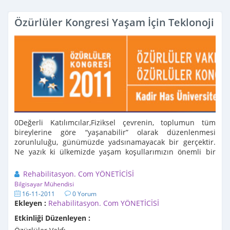
Özürlüler Kongresi Yaşam İçin Teklonoji
0Değerli Katılımcılar,Fiziksel çevrenin, toplumun tüm
bireylerine göre “yaşanabilir” olarak düzenlenmesi
zorunluluğu, günümüzde yadsınamayacak bir gerçektir.
Ne yazık ki ülkemizde yaşam koşullarımızın önemli bir
kısmı, ...
Rehabilitasyon. Com YÖNETİCİSİ
Bilgisayar Mühendisi
16-11-2011
0 Yorum
Ekleyen :
Rehabilitasyon. Com YÖNETİCİSİ
Etkinliği Düzenleyen :