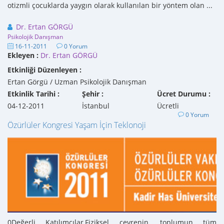
otizmli çocuklarda yaygın olarak kullanılan bir yöntem olan ...
Dr. Ertan GÖRGÜ
Psikolojik Danışman
16-11-2011
0 Yorum
Ekleyen :
Dr. Ertan GÖRGÜ
Etkinliği Düzenleyen :
Ertan Görgü / Uzman Psikolojik Danışman
Etkinlik Tarihi :
Şehir :
Ücret Durumu :
04-12-2011
İstanbul
Ücretli
0 Yorum
Özürlüler Kongresi Yaşam İçin Teklonoji
0Değerli Katılımcılar,Fiziksel çevrenin, toplumun tüm