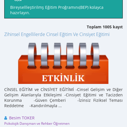
Bireysellleştirilmş Eğitim Proğramını(BEP) kolayca
hazırlayın.
Toplam 1005 kayıt
Zihinsel Engellilerde Cinsel Eğitim Ve Cinsiyet Eğitimi
CİNSEL EĞİTİM ve CİNSİYET EĞİTİMİ -Cinsel Gelişim ve Diğer
Gelişim Alanlarıyla Etkileşimi -Cinsiyet Eğitimi ve Tacizden
Korunma -Güven Çemberi -İzinsiz Fiziksel Teması
Reddetme -Kandırılmayla ...
Besim TOKER
Psikolojik Danışman ve Rehber Öğretmen