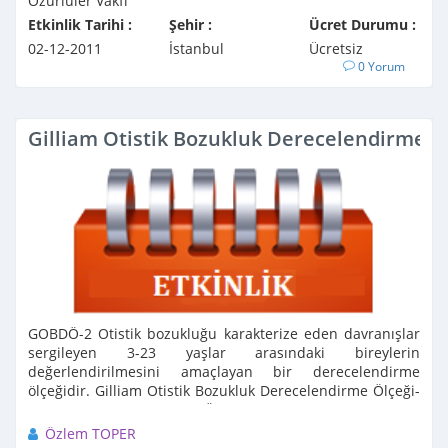
Özürlüler Vakfı
Etkinlik Tarihi :
Şehir :
Ücret Durumu :
02-12-2011
İstanbul
Ücretsiz
0 Yorum
Gilliam Otistik Bozukluk Derecelendirme Ö
GOBDÖ-2 Otistik bozukluğu karakterize eden davranışlar
sergileyen 3-23 yaşlar arasındaki bireylerin
değerlendirilmesini amaçlayan bir derecelendirme
ölçeğidir. Gilliam Otistik Bozukluk Derecelendirme Ölçeği-
2-Türkçe Versiyonu (GOBDÖ-2-TV) ...
Özlem TOPER