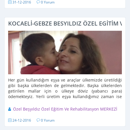
31-12-2016
0 Yorum
KOCAELİ-GEBZE BESYILDIZ ÖZEL EGİTİM VE
Her gün kullandığım eşya ve araçlar ülkemizde üretildiği
gibi başka ülkelerden de gelmektedir. Başka ülkelerden
getirilen mallar için o ülkeye döviz (yabancı para)
ödemekteyiz. Yerli üretim eşya kullandığımız zaman ise
harcadığımız ...
Özel Beşyıldız Özel Eğitim Ve Rehabilitasyon MERKEZİ
24-12-2016
0 Yorum