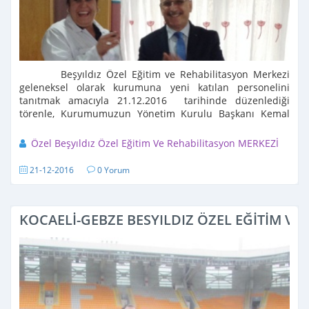
Beşyıldız Özel Eğitim ve Rehabilitasyon Merkezi
geleneksel olarak kurumuna yeni katılan personelini
tanıtmak amacıyla 21.12.2016 tarihinde düzenlediği
törenle, Kurumumuzun Yönetim Kurulu Başkanı Kemal
CESUR ve Kurum Müdürümüz ...
Özel Beşyıldız Özel Eğitim Ve Rehabilitasyon MERKEZİ
21-12-2016
0 Yorum
KOCAELİ-GEBZE BESYILDIZ ÖZEL EĞİTİM V