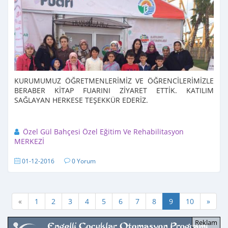
KURUMUMUZ ÖĞRETMENLERİMİZ VE ÖĞRENCİLERİMİZLE
BERABER KİTAP FUARINI ZİYARET ETTİK. KATILIM
SAĞLAYAN HERKESE TEŞEKKÜR EDERİZ.
Özel Gül Bahçesi Özel Eğitim Ve Rehabilitasyon
MERKEZİ
01-12-2016
0 Yorum
«
1
2
3
4
5
6
7
8
9
10
»