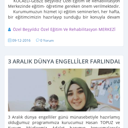
KOCAELİ-GEBZE Beşyıldız Özel Eğitim ve Rehabilitasyon
Merkezinde eğitim- öğretime gereken önem verilmektedir.
Kurumumuzun hizmet içi eğitim seminerleri, her hafta,
bir eğitimcimizin hazırlayıp sunduğu bir konuyla devam
etmektedir. ...
Özel Beşyıldız Özel Eğitim Ve Rehabilitasyon MERKEZİ
09-12-2016
0 Yorum
3 ARALIK DÜNYA ENGELLİLER FARLINDALI
3 Aralık dünya engelliler günü münasebetiyle hazırlamış
olduğumuz programımıza kurucumuz Hasan TOPUZ ve
Kurum Müdiremiz Adalet hanımın konuşmalarıyla