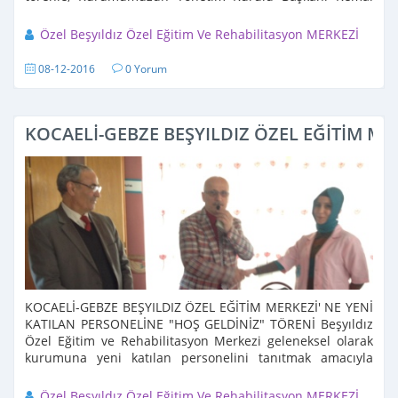
CESUR ve Kurum Müdürümüz Hamza TEPEBAŞ' ...
Özel Beşyıldız Özel Eğitim Ve Rehabilitasyon MERKEZİ
08-12-2016
0 Yorum
KOCAELİ-GEBZE BEŞYILDIZ ÖZEL EĞİTİM ME
KOCAELİ-GEBZE BEŞYILDIZ ÖZEL EĞİTİM MERKEZİ' NE YENİ
KATILAN PERSONELİNE "HOŞ GELDİNİZ" TÖRENİ Beşyıldız
Özel Eğitim ve Rehabilitasyon Merkezi geleneksel olarak
kurumuna yeni katılan personelini tanıtmak amacıyla
08.12.2016 tarihinde düzenlediği törenle, ...
Özel Beşyıldız Özel Eğitim Ve Rehabilitasyon MERKEZİ