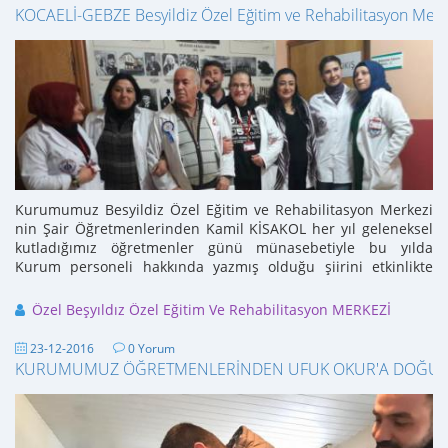
KOCAELİ-GEBZE Besyildiz Özel Eğitim ve Rehabilitasyon Merke
Kurumumuz Besyildiz Özel Eğitim ve Rehabilitasyon Merkezi
nin Şair Öğretmenlerinden Kamil KİSAKOL her yıl geleneksel
kutladığımız öğretmenler günü münasebetiyle bu yılda
Kurum personeli hakkında yazmış olduğu şiirini etkinlikte
okuyarak törene renk ...
Özel Beşyıldız Özel Eğitim Ve Rehabilitasyon MERKEZİ
23-12-2016
0 Yorum
KURUMUMUZ ÖĞRETMENLERİNDEN UFUK OKUR'A DOĞUM G