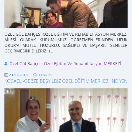
ÖZEL GÜL BAHÇESİ ÖZEL EĞİTİM VE REHABİLİTASYON MERKEZİ
AİLESİ OLARAK KURUMUMUZ ÖĞRETMENLERİNDEN UFUK
OKUR'A MUTLU, HUZURLU, SAĞLIKLI VE BAŞARILI SENELER
GEÇİRMESİNİ DİLERİZ :) ...
Özel Gül Bahçesi Özel Eğitim Ve Rehabilitasyon MERKEZİ
23-12-2016
0 Yorum
KOCAELİ-GEBZE BEŞYILDIZ ÖZEL EĞİTİM MERKEZİ' NE YENİ