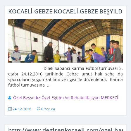
KOCAELİ-GEBZE KOCAELİ-GEBZE BEŞYILDIZ
Dilek Sabancı Karma Futbol turnuvası 3.
etabı 24.12.2016 tarihinde Gebze umut halı saha da
sporcuların yoğun katılımı ve ilgisi ile düzenlendi. Karma
futbol turnuvasına ...
Özel Beşyıldız Özel Eğitim Ve Rehabilitasyon MERKEZİ
24-12-2016
0 Yorum
http://www.degisenkocaeli.com/ozel-harun-