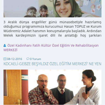
3 Aralık dünya engelliler günü münasebetiyle hazırlamış
olduğumuz programımıza kurucumuz Hasan TOPUZ ve Kurum
Müdiremiz Adalet hanımın konuşmalarıyla başladık. Ardından
Melek kardeşimizin işaret dili ile anlattığı hoş şarkıları
hepbirlikte dinledik ve ...
Özel Kadınhanı Fatih Kültür Özel Eğitim Ve Rehabilitasyon
MERKEZİ
08-12-2016
0 Yorum
KOCAELİ-GEBZE BEŞYILDIZ ÖZEL EĞİTİM MERKEZİ' NE YENİ