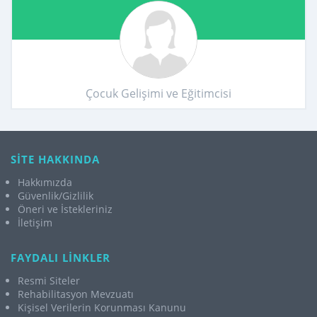
Çocuk Gelişimi ve Eğitimcisi
SİTE HAKKINDA
Hakkımızda
Güvenlik/Gizlilik
Öneri ve İstekleriniz
İletişim
FAYDALI LİNKLER
Resmi Siteler
Rehabilitasyon Mevzuatı
Kişisel Verilerin Korunması Kanunu