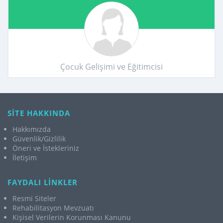
Çocuk Gelişimi ve Eğitimcisi
SİTE HAKKINDA
Hakkımızda
Güvenlik/Gizlilik
Öneri ve İstekleriniz
İletişim
FAYDALI LİNKLER
Resmi Siteler
Rehabilitasyon Mevzuatı
Kişisel Verilerin Korunması Kanunu