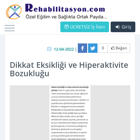
ÜCRETSİZ İş İlanı
Giriş
0
Beğen
12-04-2022 |
Dikkat Eksikliği ve Hiperaktivite
Bozukluğu