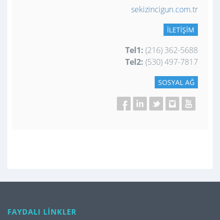
sekizincigun.com.tr
İLETIŞIM
Tel1:
(216) 362-5688
Tel2:
(530) 497-7817
SOSYAL AĞ
FAYDALI LİNKLER