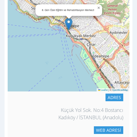
×
8. Gün Özel Eğitim ve Rehabilitasyon Merkezi
Leaflet
|
©
OpenStreetMap
ADRES
Küçük Yol Sok. No:4 Bostancı
Kadıköy / İSTANBUL (Anadolu)
WEB ADRESI