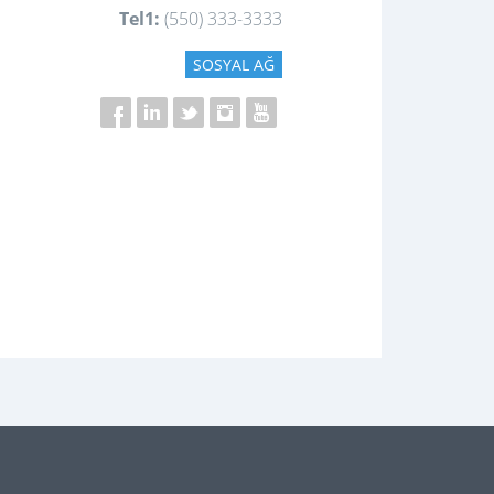
Tel1:
(550) 333-3333
SOSYAL AĞ