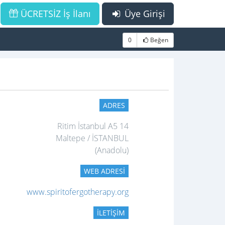
ÜCRETSİZ İş İlanı
Üye Girişi
0
Beğen
ADRES
Ritim İstanbul A5 14
Maltepe / İSTANBUL
(Anadolu)
WEB ADRESI
www.spiritofergotherapy.org
İLETIŞIM