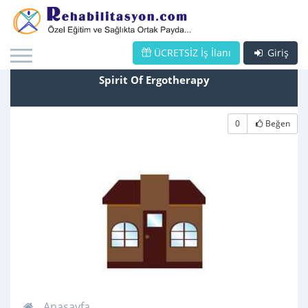
ÜCRETSİZ İş İlanı
Giriş
Spirit Of Ergotherapy
0
Beğen
Anasayfa