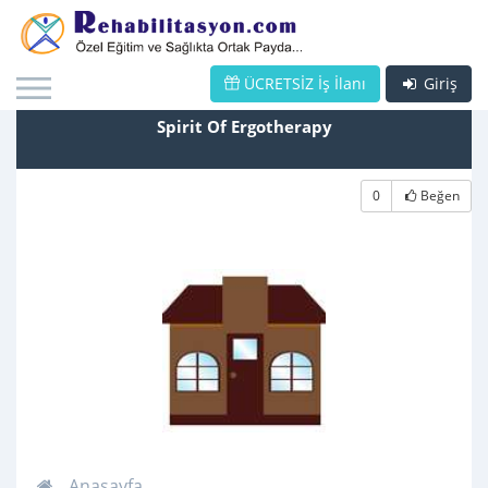
ÜCRETSİZ İş İlanı
Giriş
Spirit Of Ergotherapy
0
Beğen
Anasayfa