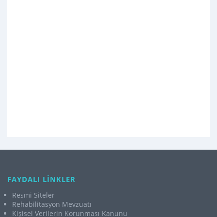
FAYDALI LİNKLER
Resmi Siteler
Rehabilitasyon Mevzuatı
Kişisel Verilerin Korunması Kanunu