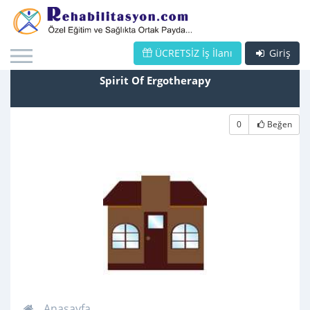
ÜCRETSİZ İş İlanı
Giriş
Spirit Of Ergotherapy
0
Beğen
Anasayfa