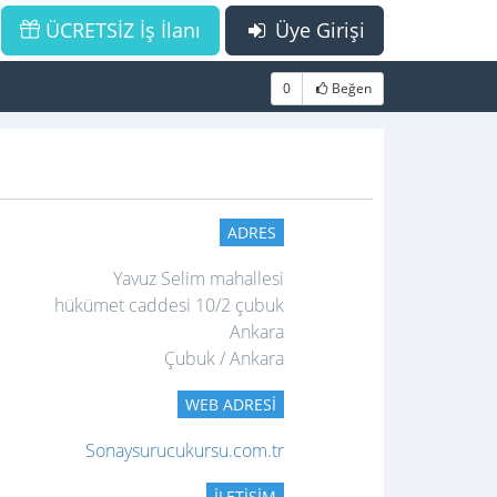
ÜCRETSİZ İş İlanı
Üye Girişi
0
Beğen
ADRES
Yavuz Selim mahallesi
hükümet caddesi 10/2 çubuk
Ankara
Çubuk / Ankara
WEB ADRESI
Sonaysurucukursu.com.tr
İLETIŞIM