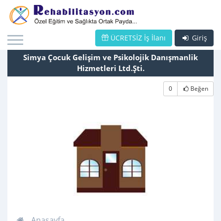
ÜCRETSİZ İş İlanı
Giriş
Simya Çocuk Gelişim ve Psikolojik Danışmanlik
Hizmetleri Ltd.Şti.
0
Beğen
Anasayfa