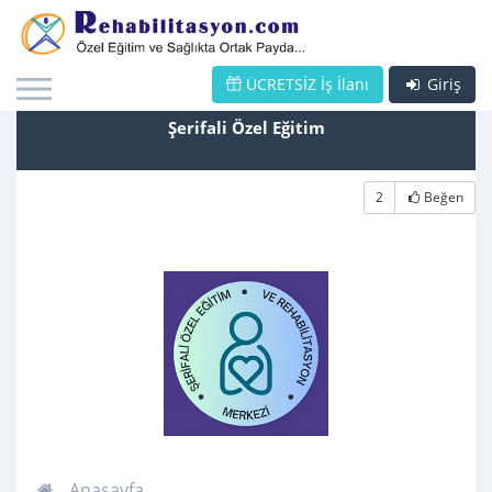
ÜCRETSİZ İş İlanı
Giriş
Şerifali Özel Eğitim
2
Beğen
Anasayfa