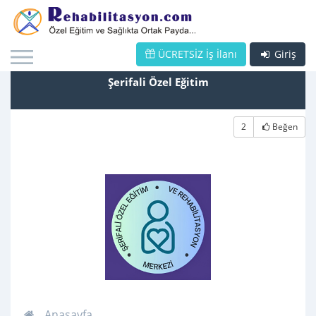
ÜCRETSİZ İş İlanı
Giriş
Şerifali Özel Eğitim
2
Beğen
Anasayfa