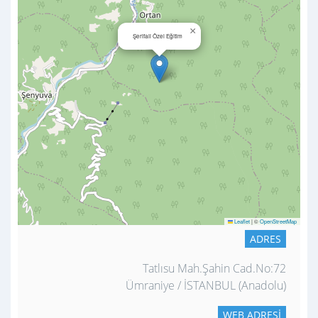
×
Şerifali Özel Eğitim
Leaflet
|
©
OpenStreetMap
ADRES
Tatlısu Mah.Şahin Cad.No:72
Ümraniye / İSTANBUL (Anadolu)
WEB ADRESI