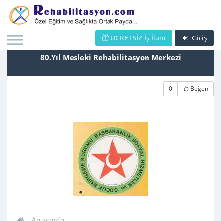
ÜCRETSİZ İş İlanı
Giriş
80.Yıl Mesleki Rehabilitasyon Merkezi
0
Beğen
Anasayfa