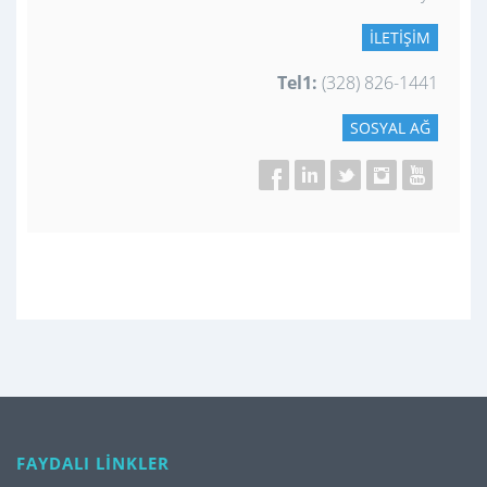
İLETIŞIM
Tel1:
(328) 826-1441
SOSYAL AĞ
FAYDALI LİNKLER