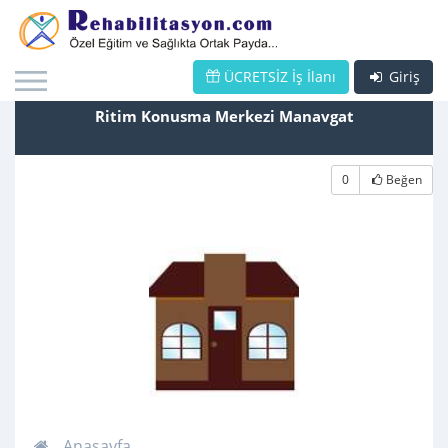
ÜCRETSİZ İş İlanı
Giriş
Ritim Konusma Merkezi Manavgat
0
Beğen
Anasayfa