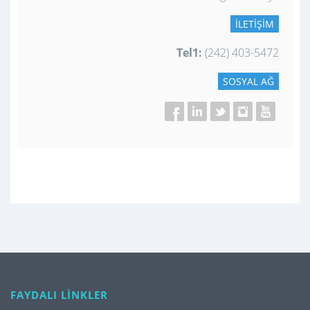
İLETIŞIM
Tel1:
(242) 403-5472
SOSYAL AĞ
FAYDALI LİNKLER