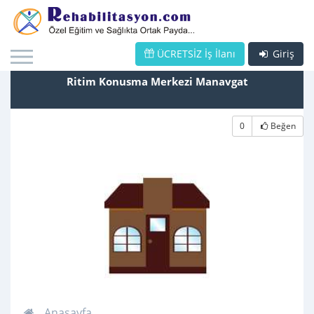
ÜCRETSİZ İş İlanı
Giriş
Ritim Konusma Merkezi Manavgat
0
Beğen
Anasayfa