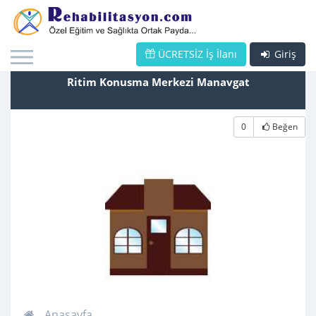
ÜCRETSİZ İş İlanı
Giriş
Ritim Konusma Merkezi Manavgat
0
Beğen
Anasayfa