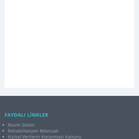
FAYDALI LİNKLER
Resmi Siteler
Rehabilitasyon Mevzuatı
Kişisel Verilerin Korunması Kanunu