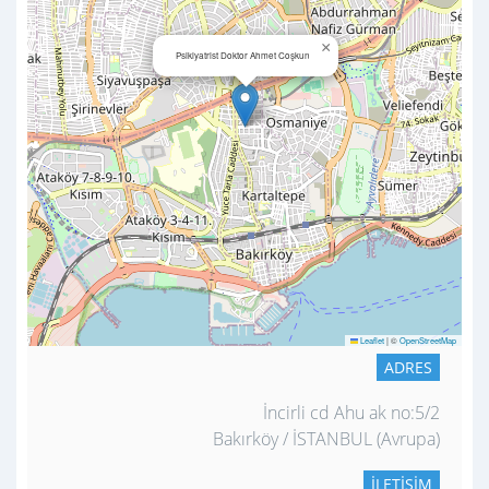
×
Psikiyatrist Doktor Ahmet Coşkun
Leaflet
|
©
OpenStreetMap
ADRES
İncirli cd Ahu ak no:5/2
Bakırköy / İSTANBUL (Avrupa)
İLETIŞIM