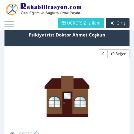
ÜCRETSİZ İş İlanı
Giriş
Psikiyatrist Doktor Ahmet Coşkun
0
Beğen
Anasayfa