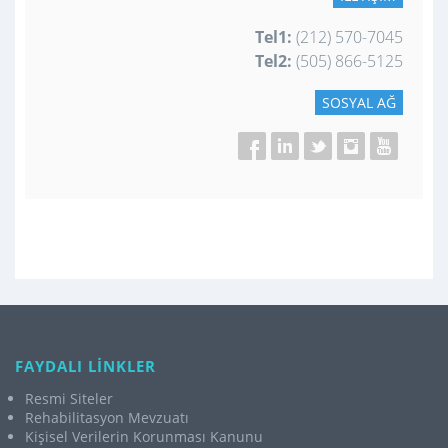
Tel1:
(212) 570-7045
Tel2:
(505) 866-5125
SOSYAL AĞ
FAYDALI LİNKLER
Resmi Siteler
Rehabilitasyon Mevzuatı
Kişisel Verilerin Korunması Kanunu