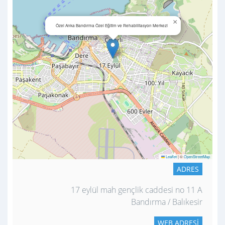
×
Özel Anka Bandırma Özel Eğitim ve Rehabilitasyon Merkezi
Leaflet
|
©
OpenStreetMap
ADRES
17 eylül mah gençlik caddesi no 11 A
Bandırma / Balıkesir
WEB ADRESI