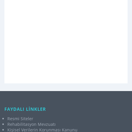
FAYDALI LİNKLER
Resmi Siteler
Rehabilitasyon Mevzuatı
Kişisel Verilerin Korunması Kanunu