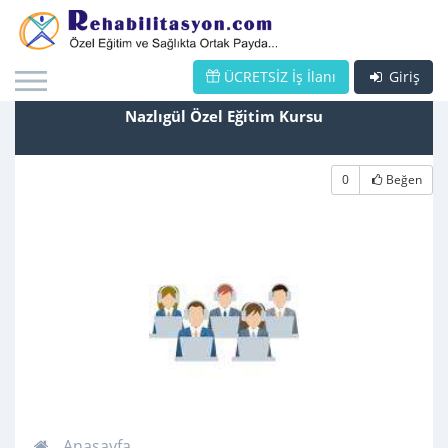
ÜCRETSİZ İş İlanı
Giriş
Nazlıgül Özel Eğitim Kursu
0
Beğen
Anasayfa