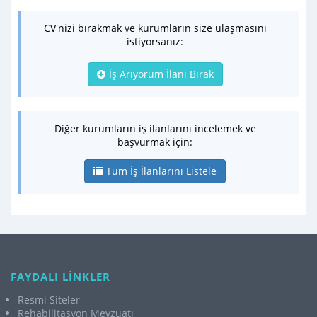
CV'nizi bırakmak ve kurumların size ulaşmasını
istiyorsanız:
İş Arıyorum İlanı Bırak
Diğer kurumların iş ilanlarını incelemek ve
başvurmak için:
Tüm İş İlanlarını Listele
FAYDALI LİNKLER
Resmi Siteler
Rehabilitasyon Mevzuatı