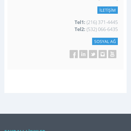
İLETIŞIM
Tel1:
(216) 371-4445
Tel2:
(532) 066-6435
SOSYAL AĞ