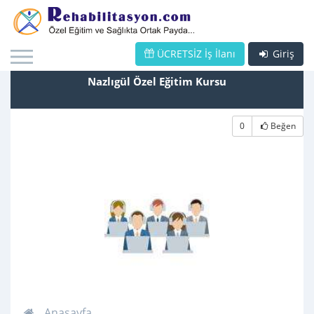
ÜCRETSİZ İş İlanı
Giriş
Nazlıgül Özel Eğitim Kursu
0
Beğen
Anasayfa