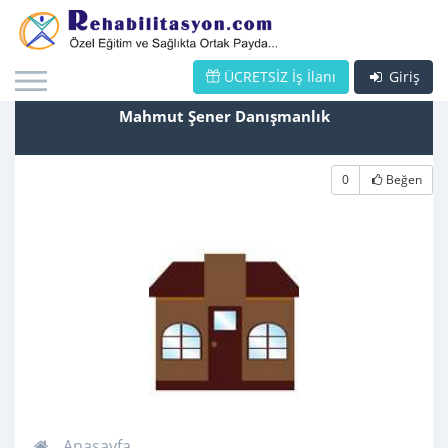
ÜCRETSİZ İş İlanı
Giriş
Mahmut Şener Danışmanlık
0
Beğen
Anasayfa