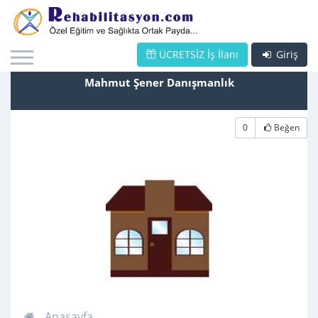
ÜCRETSİZ İş İlanı
Giriş
Mahmut Şener Danışmanlık
0
Beğen
Anasayfa