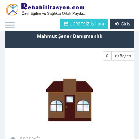
ÜCRETSİZ İş İlanı
Giriş
Mahmut Şener Danışmanlık
0
Beğen
Anasayfa