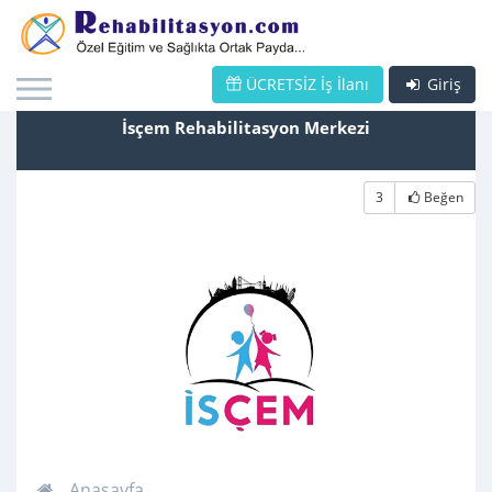
ÜCRETSİZ İş İlanı
Giriş
İsçem Rehabilitasyon Merkezi
3
Beğen
Anasayfa