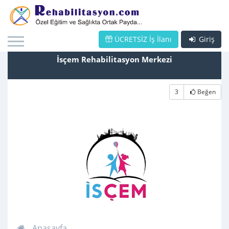
ÜCRETSİZ İş İlanı
Giriş
İsçem Rehabilitasyon Merkezi
3
Beğen
Anasayfa