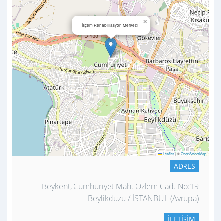
×
İsçem Rehabilitasyon Merkezi
Leaflet
|
©
OpenStreetMap
ADRES
Beykent, Cumhuriyet Mah. Özlem Cad. No:19
Beylikdüzü / İSTANBUL (Avrupa)
İLETIŞIM