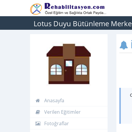
Lotus Duyu Bütünleme Merke
İ
Anasayfa
Verilen Eğitimler
Fotoğraflar