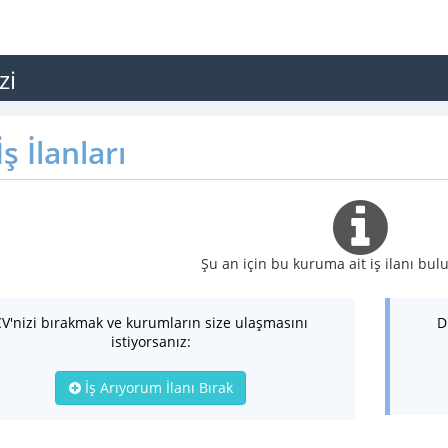
zi
ş İlanları
Şu an için bu kuruma ait iş ilanı b
CV'nizi bırakmak ve kurumların size ulaşmasını
D
istiyorsanız:
İş Arıyorum İlanı Bırak