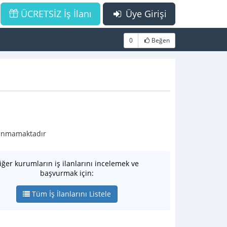
ÜCRETSİZ İş İlanı
Üye Girişi
0
Beğen
ulunmamaktadır
iğer kurumların iş ilanlarını incelemek ve
başvurmak için:
Tüm İş İlanlarını Listele