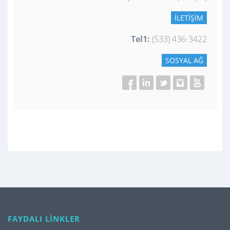
İLETIŞIM
Tel1:
(533) 436-3422
SOSYAL AĞ
FAYDALI LİNKLER