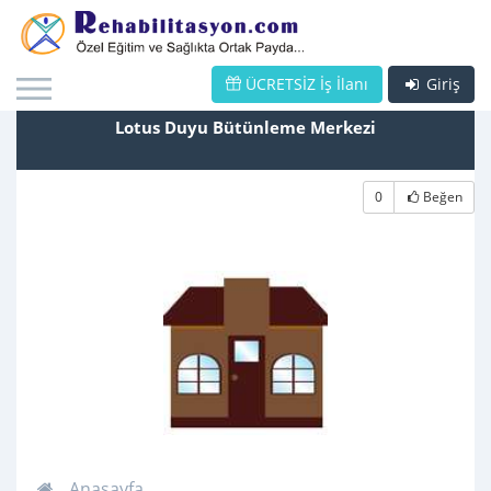
ÜCRETSİZ İş İlanı
Giriş
Lotus Duyu Bütünleme Merkezi
0
Beğen
Anasayfa