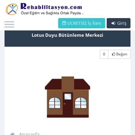
ÜCRETSİZ İş İlanı
Giriş
Lotus Duyu Bütünleme Merkezi
0
Beğen
Anasayfa