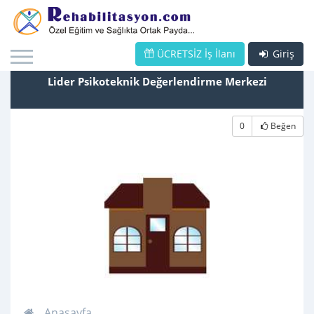
ÜCRETSİZ İş İlanı
Giriş
Lider Psikoteknik Değerlendirme Merkezi
0
Beğen
Anasayfa