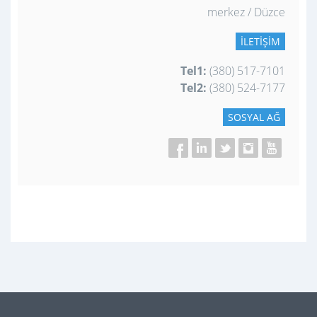
merkez / Düzce
İLETIŞIM
Tel1:
(380) 517-7101
Tel2:
(380) 524-7177
SOSYAL AĞ