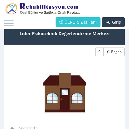
ÜCRETSİZ İş İlanı
Giriş
Lider Psikoteknik Değerlendirme Merkezi
0
Beğen
Anasayfa