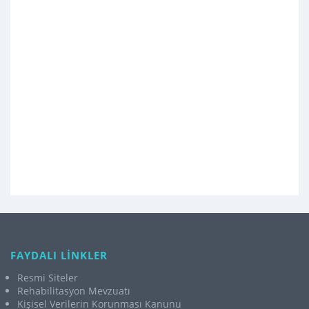
FAYDALI LİNKLER
Resmi Siteler
Rehabilitasyon Mevzuatı
Kişisel Verilerin Korunması Kanunu