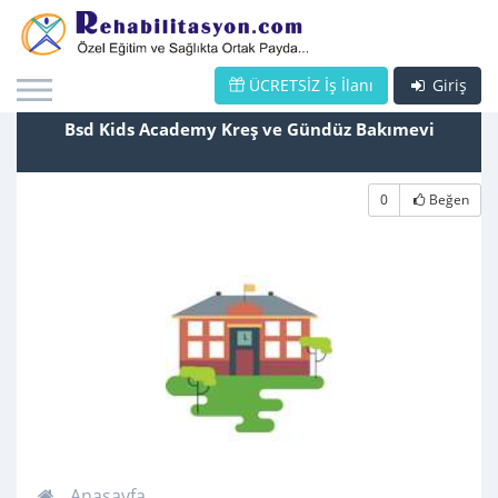
ÜCRETSİZ İş İlanı
Giriş
Bsd Kids Academy Kreş ve Gündüz Bakımevi
0
Beğen
Anasayfa