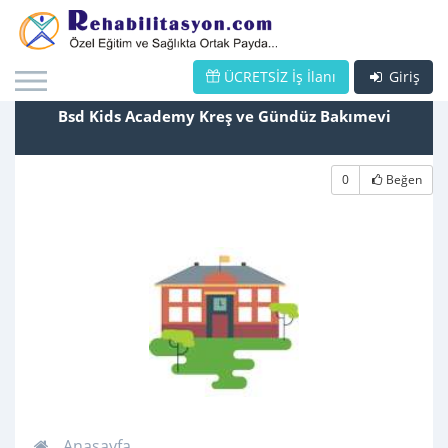
ÜCRETSİZ İş İlanı
Giriş
Bsd Kids Academy Kreş ve Gündüz Bakımevi
0
Beğen
Anasayfa