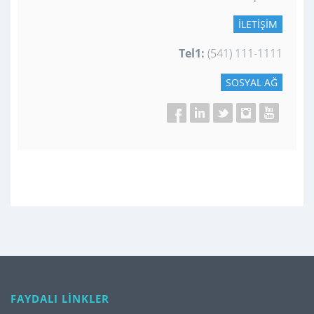
İLETIŞIM
Tel1:
(541) 111-1111
SOSYAL AĞ
FAYDALI LİNKLER