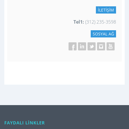
İLETIŞIM
Tel1:
(312) 235-3598
SOSYAL AĞ
FAYDALI LİNKLER