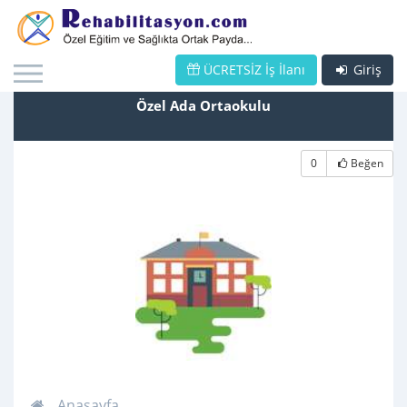
ÜCRETSİZ İş İlanı
Giriş
Özel Ada Ortaokulu
0
Beğen
Anasayfa