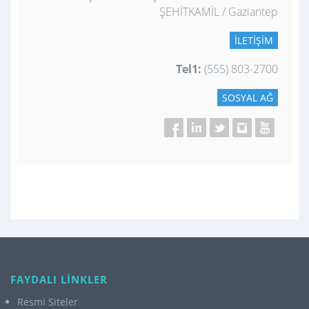
ŞEHİTKAMİL / Gaziantep
İLETIŞIM
Tel1:
(555) 803-2700
SOSYAL AĞ
FAYDALI LİNKLER
Resmi Siteler