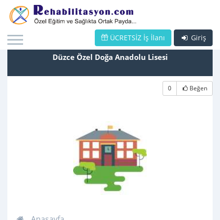
ÜCRETSİZ İş İlanı
Giriş
Düzce Özel Doğa Anadolu Lisesi
0
Beğen
Anasayfa