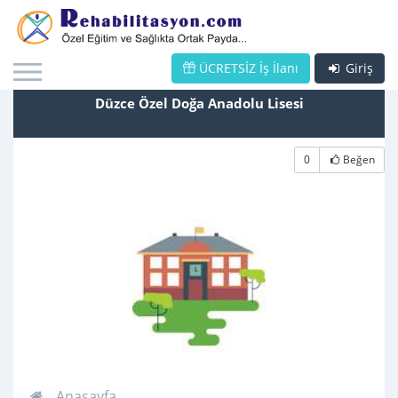
ÜCRETSİZ İş İlanı
Giriş
Düzce Özel Doğa Anadolu Lisesi
0
Beğen
Anasayfa