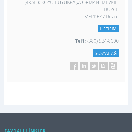
ŞIRALIK KÖYÜ BÜYÜKPAŞA ORMANI MEVKİİ -
DÜZCE
MERKEZ / Düzce
İLETIŞIM
Tel1:
(380) 524-8000
SOSYAL AĞ
FAYDALI LİNKLER