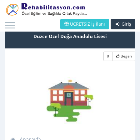
ÜCRETSİZ İş İlanı
Giriş
Düzce Özel Doğa Anadolu Lisesi
0
Beğen
Anasayfa